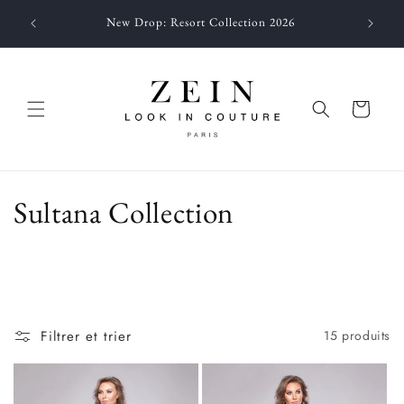
et
passer
New Drop: Resort Collection 2026
au
contenu
Panier
C
Sultana Collection
o
l
l
Filtrer et trier
15 produits
e
c