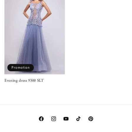
Promotion
Evening dress 9300 SLT
Prix
Prix
habituel
promotionnel
Facebook
Instagram
YouTube
TikTok
Pinterest