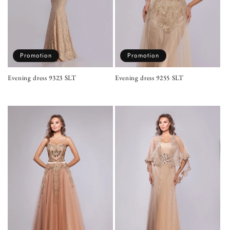
Promotion
Promotion
Evening dress 9323 SLT
Evening dress 9255 SLT
Prix
Prix
Prix
Prix
habituel
promotionnel
habituel
promotionnel