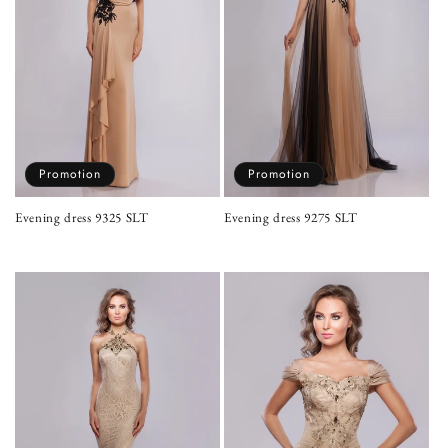
Promotion
Promotion
Evening dress 9325 SLT
Evening dress 9275 SLT
Prix
Prix
Prix
Prix
habituel
promotionnel
habituel
promotionnel