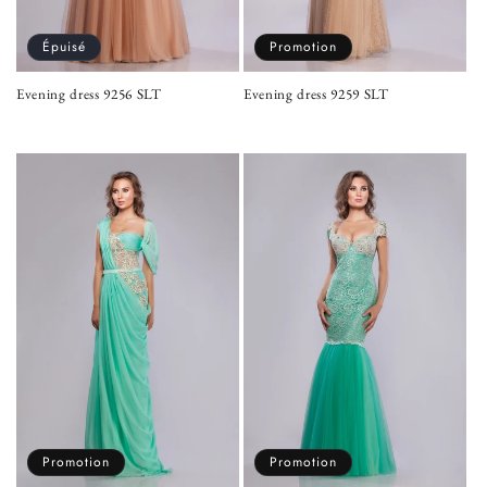
Épuisé
Promotion
Evening dress 9256 SLT
Evening dress 9259 SLT
Prix
Prix
Prix
habituel
habituel
promotionnel
Promotion
Promotion