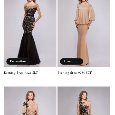
t
i
o
n
:
Promotion
Promotion
Evening dress 9324 SLT
Evening dress 9285 SLT
Prix
Prix
Prix
Prix
habituel
promotionnel
habituel
promotionnel